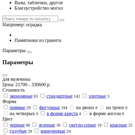
Вазы, таблички, другое
Благоустройство могил
Например:
оградка
Памятники из гранита
Параметры
Параметры
для мужчины
Цена:
21700
-
330600
р.
Стоимость
экономные
стандартные
элитные
83
142
3
Форма
прямые
фигурные
на двоих
на троих
29
194
0
0
на четверых
в форме креста
в форме ангела
0
4
0
Цвет
черные
зеленые
светло-серые
красные
90
30
19
25
голубые
коричневые
20
24