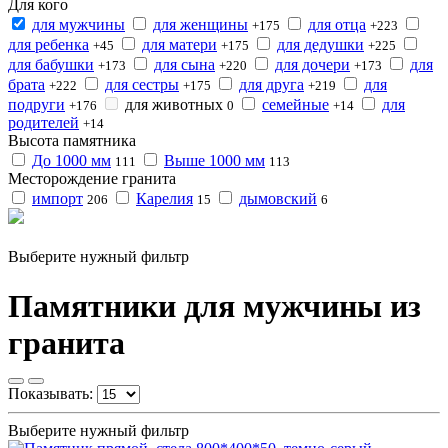
Для кого
для мужчины
для женщины
для отца
+175
+223
для ребенка
для матери
для дедушки
+45
+175
+225
для бабушки
для сына
для дочери
для
+173
+220
+173
брата
для сестры
для друга
для
+222
+175
+219
подруги
для животных
семейные
для
+176
0
+14
родителей
+14
Высота памятника
До 1000 мм
Выше 1000 мм
111
113
Месторождение гранита
импорт
Карелия
дымовский
206
15
6
Выберите нужный фильтр
Памятники для мужчины из
гранита
Показывать:
Выберите нужный фильтр