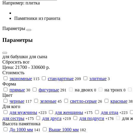
Например:
плитка
Памятники из гранита
Параметры
Параметры
для бабушки
для сына
Сбросить все
Цена:
21700
-
330600
р.
Стоимость
экономные
стандартные
элитные
115
209
3
Форма
прямые
фигурные
на двоих
на троих
30
291
0
0
Цвет
черные
зеленые
светло-серые
красные
117
45
26
38
Для кого
для мужчины
для женщины
для отца
+223
+175
+223
для сестры
для друга
для подруги
для 
+175
+219
+176
Высота памятника
До 1000 мм
Выше 1000 мм
141
182