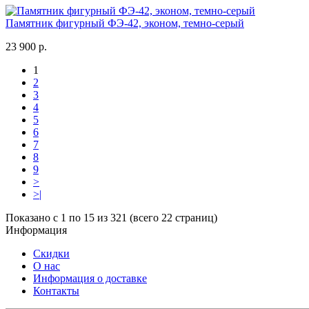
Памятник фигурный ФЭ-42, эконом, темно-серый
23 900 р.
1
2
3
4
5
6
7
8
9
>
>|
Показано с 1 по 15 из 321 (всего 22 страниц)
Информация
Скидки
О нас
Информация о доставке
Контакты