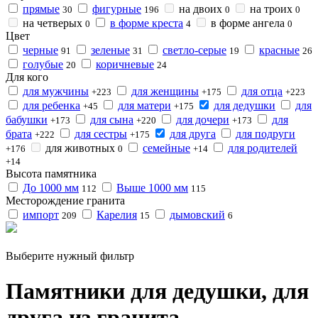
прямые
фигурные
на двоих
на троих
30
196
0
0
на четверых
в форме креста
в форме ангела
0
4
0
Цвет
черные
зеленые
светло-серые
красные
91
31
19
26
голубые
коричневые
20
24
Для кого
для мужчины
для женщины
для отца
+223
+175
+223
для ребенка
для матери
для дедушки
для
+45
+175
бабушки
для сына
для дочери
для
+173
+220
+173
брата
для сестры
для друга
для подруги
+222
+175
для животных
семейные
для родителей
+176
0
+14
+14
Высота памятника
До 1000 мм
Выше 1000 мм
112
115
Месторождение гранита
импорт
Карелия
дымовский
209
15
6
Выберите нужный фильтр
Памятники для дедушки, для
друга из гранита