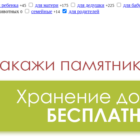
я ребенка
для матери
для дедушки
для ба
+45
+175
+225
животных
семейные
для родителей
0
+14