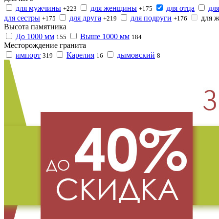
для мужчины
для женщины
для отца
дл
+223
+175
для сестры
для друга
для подруги
для 
+175
+219
+176
Высота памятника
До 1000 мм
Выше 1000 мм
155
184
Месторождение гранита
импорт
Карелия
дымовский
319
16
8