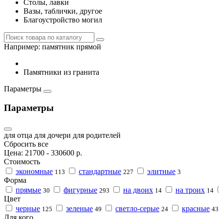
Столы, лавки
Вазы, таблички, другое
Благоустройство могил
Например:
памятник прямой
Памятники из гранита
Параметры
Параметры
для отца
для дочери
для родителей
Сбросить все
Цена:
21700
-
330600
р.
Стоимость
экономные
стандартные
элитные
113
227
3
Форма
прямые
фигурные
на двоих
на троих
30
293
14
14
Цвет
черные
зеленые
светло-серые
красные
125
49
24
43
Для кого