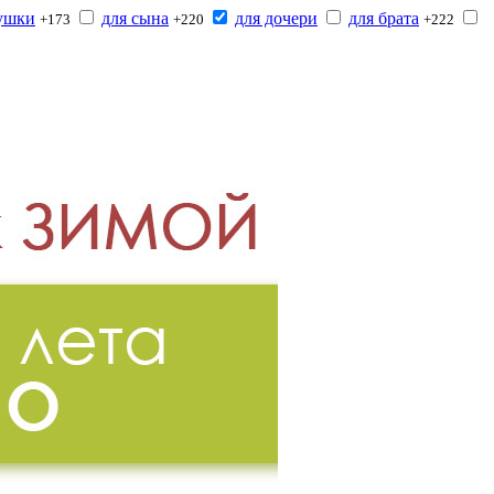
бушки
для сына
для дочери
для брата
+173
+220
+222