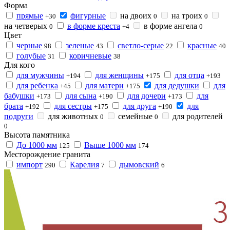
Форма
прямые
фигурные
на двоих
на троих
+30
0
0
на четверых
в форме креста
в форме ангела
0
+4
0
Цвет
черные
зеленые
светло-серые
красные
98
43
22
40
голубые
коричневые
31
38
Для кого
для мужчины
для женщины
для отца
+194
+175
+193
для ребенка
для матери
для дедушки
для
+45
+175
бабушки
для сына
для дочери
для
+173
+190
+173
брата
для сестры
для друга
для
+192
+175
+190
подруги
для животных
семейные
для родителей
0
0
0
Высота памятника
До 1000 мм
Выше 1000 мм
125
174
Месторождение гранита
импорт
Карелия
дымовский
290
7
6