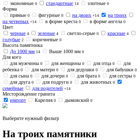
экономные
стандартные
элитные
0
14
0
Форма
прямые
фигурные
на двоих
на троих
0
0
+14
на четверых
в форме креста
в форме ангела
+14
0
0
Цвет
черные
зеленые
светло-серые
красные
4
4
0
4
голубые
коричневые
2
0
Высота памятника
До 1000 мм
Выше 1000 мм
14
0
Для кого
для мужчины
для женщины
для отца
для
0
0
0
ребенка
для матери
для дедушки
для бабушки
0
0
0
0
для сына
для дочери
для брата
для сестры
0
0
0
0
для друга
для подруги
для животных
0
0
0
семейные
для родителей
+14
Месторождение гранита
импорт
Карелия
дымовский
0
0
Выберите нужный фильтр
На троих памятники