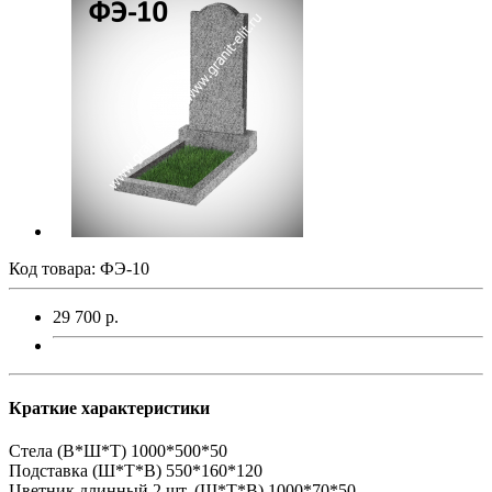
Код товара:
ФЭ-10
29 700 р.
Краткие характеристики
Стела (В*Ш*Т)
1000*500*50
Подставка (Ш*Т*В)
550*160*120
Цветник длинный 2 шт. (Ш*Т*В)
1000*70*50