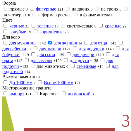
Форма
прямые
фигурные
на двоих
на троих
0
121
0
0
на четверых
в форме креста
в форме ангела
0
0
0
Цвет
черные
зеленые
светло-серые
красные
31
17
0
29
голубые
коричневые
19
25
Для кого
для мужчины
для женщины
для отца
+142
+143
для ребенка
для матери
для дедушки
для
+1
+121
+143
бабушки
для сына
для дочери
для
+119
+139
+119
брата
для сестры
для друга
для
+143
+120
+138
подруги
для животных
семейные
для
+122
0
+14
родителей
+14
Высота памятника
До 1000 мм
Выше 1000 мм
2
121
Месторождение гранита
импорт
Карелия
дымовский
121
0
3