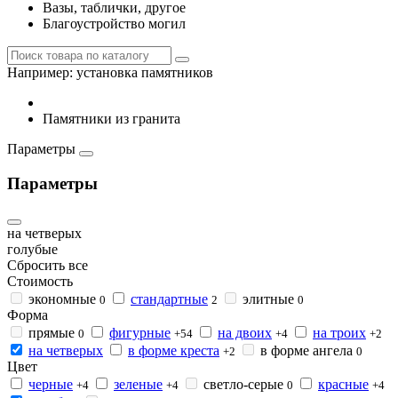
Вазы, таблички, другое
Благоустройство могил
Например:
установка памятников
Памятники из гранита
Параметры
Параметры
на четверых
голубые
Сбросить все
Стоимость
экономные
стандартные
элитные
0
2
0
Форма
прямые
фигурные
на двоих
на троих
0
+54
+4
+2
на четверых
в форме креста
в форме ангела
+2
0
Цвет
черные
зеленые
светло-серые
красные
+4
+4
0
+4