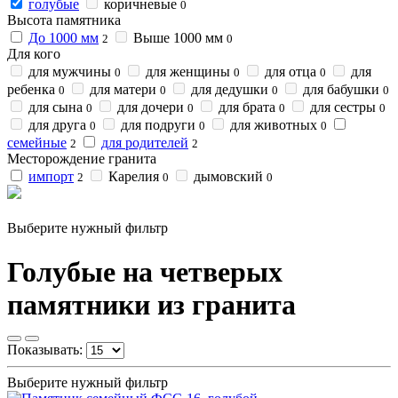
голубые
коричневые
0
Высота памятника
До 1000 мм
Выше 1000 мм
2
0
Для кого
для мужчины
для женщины
для отца
для
0
0
0
ребенка
для матери
для дедушки
для бабушки
0
0
0
0
для сына
для дочери
для брата
для сестры
0
0
0
0
для друга
для подруги
для животных
0
0
0
семейные
для родителей
2
2
Месторождение гранита
импорт
Карелия
дымовский
2
0
0
Выберите нужный фильтр
Голубые на четверых
памятники из гранита
Показывать:
Выберите нужный фильтр