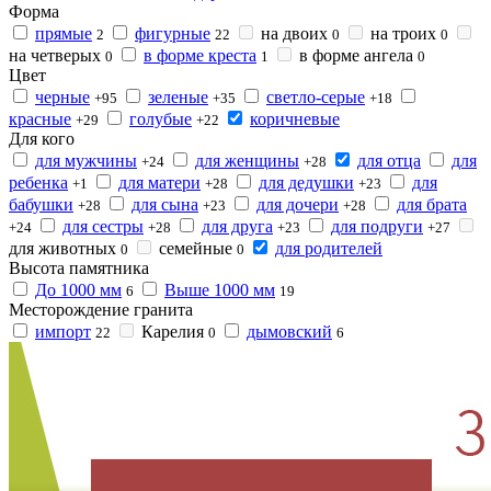
Форма
прямые
фигурные
на двоих
на троих
2
22
0
0
на четверых
в форме креста
в форме ангела
0
1
0
Цвет
черные
зеленые
светло-серые
+95
+35
+18
красные
голубые
коричневые
+29
+22
Для кого
для мужчины
для женщины
для отца
для
+24
+28
ребенка
для матери
для дедушки
для
+1
+28
+23
бабушки
для сына
для дочери
для брата
+28
+23
+28
для сестры
для друга
для подруги
+24
+28
+23
+27
для животных
семейные
для родителей
0
0
Высота памятника
До 1000 мм
Выше 1000 мм
6
19
Месторождение гранита
импорт
Карелия
дымовский
22
0
6