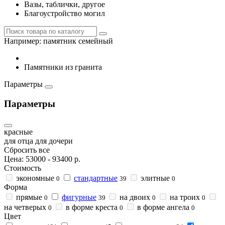
Вазы, таблички, другое
Благоустройство могил
Например:
памятник семейный
Памятники из гранита
Параметры
Параметры
красные
для отца
для дочери
Сбросить все
Цена:
53000
-
93400
р.
Стоимость
экономные
стандартные
элитные
0
39
0
Форма
прямые
фигурные
на двоих
на троих
0
39
0
0
на четверых
в форме креста
в форме ангела
0
0
0
Цвет