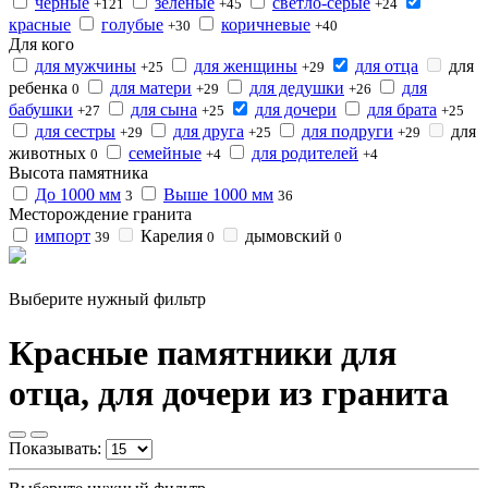
черные
зеленые
светло-серые
+121
+45
+24
красные
голубые
коричневые
+30
+40
Для кого
для мужчины
для женщины
для отца
для
+25
+29
ребенка
для матери
для дедушки
для
0
+29
+26
бабушки
для сына
для дочери
для брата
+27
+25
+25
для сестры
для друга
для подруги
для
+29
+25
+29
животных
семейные
для родителей
0
+4
+4
Высота памятника
До 1000 мм
Выше 1000 мм
3
36
Месторождение гранита
импорт
Карелия
дымовский
39
0
0
Выберите нужный фильтр
Красные памятники для
отца, для дочери из гранита
Показывать: