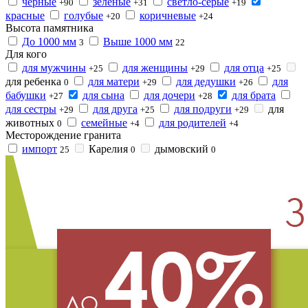
черные
зеленые
светло-серые
+90
+31
+19
красные
голубые
коричневые
+20
+24
Высота памятника
До 1000 мм
Выше 1000 мм
3
22
Для кого
для мужчины
для женщины
для отца
+25
+29
+25
для ребенка
для матери
для дедушки
для
0
+29
+26
бабушки
для сына
для дочери
для брата
+27
+28
для сестры
для друга
для подруги
для
+29
+25
+29
животных
семейные
для родителей
0
+4
+4
Месторождение гранита
импорт
Карелия
дымовский
25
0
0