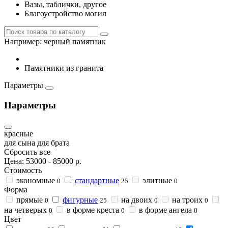
Вазы, таблички, другое
Благоустройство могил
Например:
черный памятник
Памятники из гранита
Параметры
Параметры
красные
для сына
для брата
Сбросить все
Цена:
53000
-
85000
р.
Стоимость
экономные
стандартные
элитные
0
25
0
Форма
прямые
фигурные
на двоих
на троих
0
25
0
0
на четверых
в форме креста
в форме ангела
0
0
0
Цвет