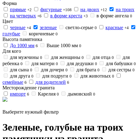
Форма
прямые
фигурные
на двоих
на троих
+2
+108
+12
на четверых
в форме креста
в форме ангела
+6
+3
0
Цвет
черные
зеленые
светло-серые
красные
+4
0
+4
голубые
коричневые
0
Высота памятника
До 1000 мм
Выше 1000 мм
6
0
Для кого
для мужчины
для женщины
для отца
для
0
0
0
ребенка
для матери
для дедушки
для бабушки
0
0
0
0
для сына
для дочери
для брата
для сестры
0
0
0
0
для друга
для подруги
для животных
0
0
0
семейные
для родителей
6
6
Месторождение гранита
импорт
Карелия
дымовский
6
0
0
Выберите нужный фильтр
Зеленые, голубые на троих
памятники из гранита