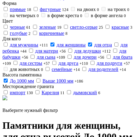
Форма
прямые
фигурные
на двоих
на троих
18
124
0
0
на четверых
в форме креста
в форме ангела
0
0
0
Цвет
черные
зеленые
светло-серые
красные
61
19
25
3
голубые
коричневые
2
8
Для кого
для мужчины
для женщины
для отца
для
+111
ребенка
для матери
для дедушки
для
+44
+56
+112
бабушки
для сына
для дочери
для брата
+56
+109
+56
для сестры
для друга
для подруги
+109
+57
+110
+57
для животных
семейные
для родителей
0
+14
+14
Высота памятника
До 1000 мм
Выше 1000 мм
+186
Месторождение гранита
импорт
Карелия
дымовский
130
11
6
Выберите нужный фильтр
Памятники для женщины,
для отца высотой До 1000 мм