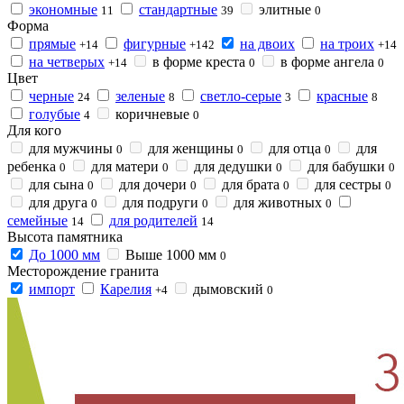
экономные
стандартные
элитные
11
39
0
Форма
прямые
фигурные
на двоих
на троих
+14
+142
+14
на четверых
в форме креста
в форме ангела
+14
0
0
Цвет
черные
зеленые
светло-серые
красные
24
8
3
8
голубые
коричневые
4
0
Для кого
для мужчины
для женщины
для отца
для
0
0
0
ребенка
для матери
для дедушки
для бабушки
0
0
0
0
для сына
для дочери
для брата
для сестры
0
0
0
0
для друга
для подруги
для животных
0
0
0
семейные
для родителей
14
14
Высота памятника
До 1000 мм
Выше 1000 мм
0
Месторождение гранита
импорт
Карелия
дымовский
+4
0