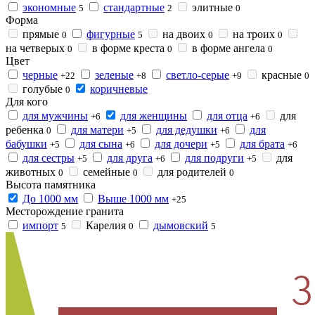
экономные
стандартные
элитные
5
2
0
Форма
прямые
фигурные
на двоих
на троих
0
5
0
0
на четверых
в форме креста
в форме ангела
0
0
0
Цвет
черные
зеленые
светло-серые
красные
+22
+8
+9
0
голубые
коричневые
0
Для кого
для мужчины
для женщины
для отца
для
+6
+6
ребенка
для матери
для дедушки
для
0
+5
+6
бабушки
для сына
для дочери
для брата
+5
+6
+5
+6
для сестры
для друга
для подруги
для
+5
+6
+5
животных
семейные
для родителей
0
0
0
Высота памятника
До 1000 мм
Выше 1000 мм
+25
Месторождение гранита
импорт
Карелия
дымовский
5
0
5